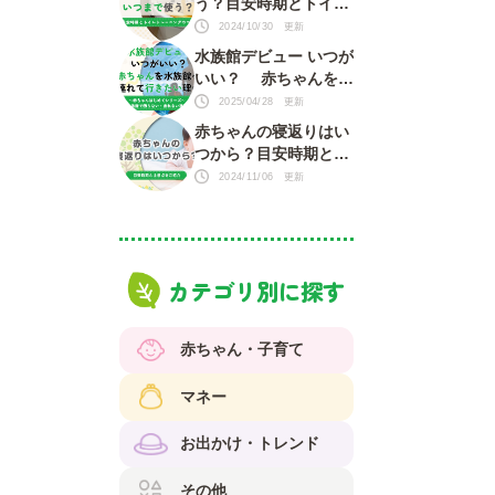
う？目安時期とトイレ
トレーニングのコツ
2024/10/30 更新
水族館デビュー いつが
いい？ 赤ちゃんを水
族館に連れて行きたい
2025/04/28 更新
理由がいっぱい！
赤ちゃんの寝返りはい
つから？目安時期と注
意点をご紹介
2024/11/06 更新
カテゴリ別に探す
赤ちゃん・子育て
マネー
お出かけ・トレンド
その他