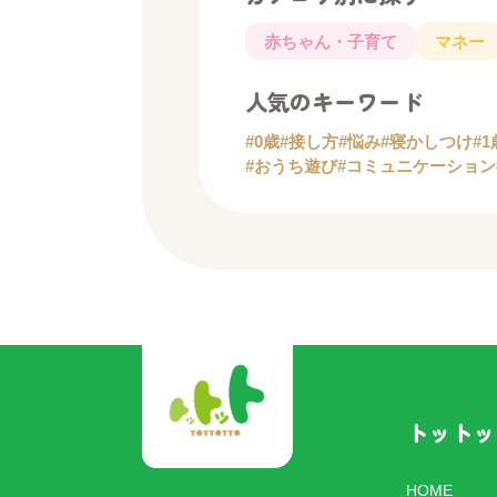
赤ちゃん・子育て
マネー
人気のキーワード
#0歳
#接し方
#悩み
#寝かしつけ
#1
#おうち遊び
#コミュニケーション
トットッ
HOME