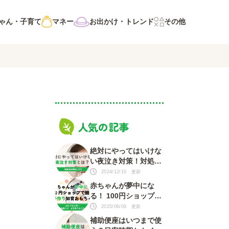
ゃん・子育て
マネー
お出かけ・トレンド
その他
人気の記事
絶対にやってはいけな
い夜泣き対策！対処法
を知って赤ちゃんもマ
2024/12/10 更新
マも安心
赤ちゃんが夢中にな
る！ 100円ショップで
揃う 手づくり知育おも
2025/06/09 更新
ちゃ
補助便座はいつまで使