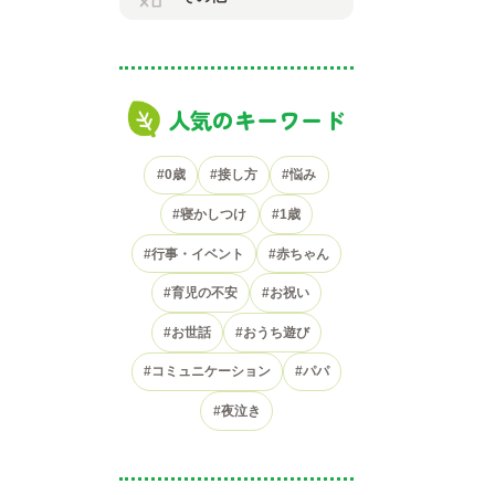
人気のキーワード
#0歳
#接し方
#悩み
#寝かしつけ
#1歳
#行事・イベント
#赤ちゃん
#育児の不安
#お祝い
#お世話
#おうち遊び
#コミュニケーション
#パパ
#夜泣き