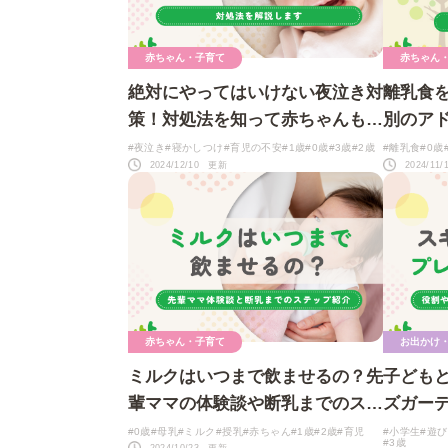
赤ちゃん・子育て
赤ちゃん
絶対にやってはいけない夜泣き対
離乳食
策！対処法を知って赤ちゃんもマ
別のア
マも安心
#夜泣き
#寝かしつけ
#育児の不安
#1歳
#0歳
#3歳
#2歳
#離乳食
#0歳
2024/12/10 更新
2024/11
赤ちゃん・子育て
お出かけ
ミルクはいつまで飲ませるの？先
子ども
輩ママの体験談や断乳までのステ
ズガーデ
ップ紹介
は？
#0歳
#母乳
#ミルク
#授乳
#赤ちゃん
#1歳
#2歳
#育児
#小学生
#遊び
#3歳