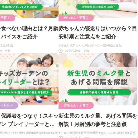
・子育て
赤ちゃん・子育て
を食べない理由とは？月齢
赤ちゃんの寝返りはいつから？目
ドバイスをご紹介
安時期と注意点をご紹介
#1歳
#2歳
#寝返り
#赤ちゃん
#育児への不安
#0歳
#育児
/19 更新
2024/11/06 更新
・トレンド
赤ちゃん・子育て
と保護者をつなぐ！スキッ
新生児のミルク量、あげる間隔を
ン プレイリーダーと
解説！月齢別の参考と注意点
#お出かけ
#6歳
#1歳
#0歳
#2歳
#5歳
#4歳
#ミルク
#授乳
#新生児
#母乳
#赤ちゃん
#1歳
#0歳
#育児