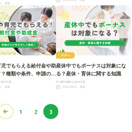
2024/10/11 更新
/11 更新
マネー
育児でもらえる給付金や助
産休中でもボーナスは対象にな
て？種類や条件、申請のコ
る？産休・育休に関する知識
さしく解説！
お金
#出産
#1歳
#0歳
#お金
#出産
/11 更新
2024/10/11 更新
1
2
3