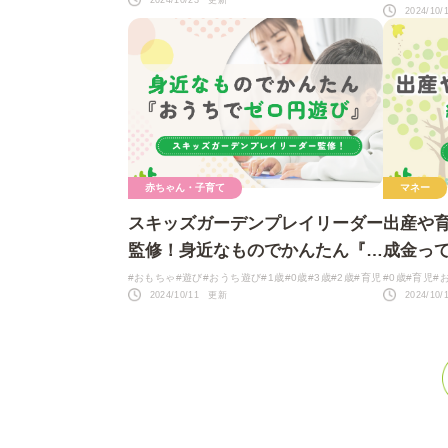
2024/10/23 更新
2024/10
赤ちゃん・子育て
マネー
スキッズガーデンプレイリーダー
出産や
監修！身近なものでかんたん『お
成金っ
うちでゼロ円遊び』
ツをや
#おもちゃ
#遊び
#おうち遊び
#1歳
#0歳
#3歳
#2歳
#育児
#0歳
#育児
#
2024/10/11 更新
2024/10
投
稿
ナ