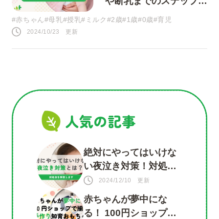
や断乳までのステップ紹
介
#赤ちゃん
#母乳
#授乳
#ミルク
#2歳
#1歳
#0歳
#育児
ツイート
2024/10/23 更新
シェア
LINE
人気の記事
絶対にやってはいけな
い夜泣き対策！対処法
を知って赤ちゃんもマ
2024/12/10 更新
マも安心
赤ちゃんが夢中にな
る！ 100円ショップで