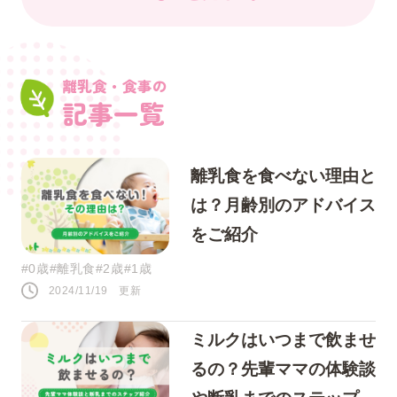
人気のキーワード
離乳食・食事の
記事一覧
#0歳
#接し方
#悩み
#寝かしつけ
離乳食を食べない理由と
#1歳
#行事・イベント
#赤ちゃん
は？月齢別のアドバイス
#育児の不安
#お祝い
#お世話
をご紹介
#おうち遊び
#コミュニケーション
#0歳
#離乳食
#2歳
#1歳
2024/11/19 更新
#パパ
#夜泣き
ミルクはいつまで飲ませ
SNS
るの？先輩ママの体験談
このページをシェアする