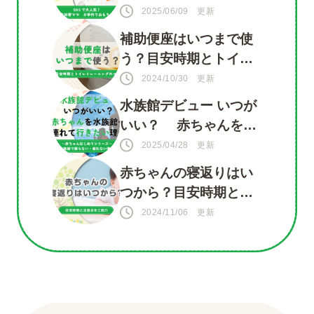
揃う 手づくり知育おも
2025/06/09 更新
ちゃ
補助便座はいつまで使
う？目安時期とトイレ
トレーニングのコツ
2024/10/30 更新
水族館デビュー いつが
いい？ 赤ちゃんを水
族館に連れて行きたい
2025/04/28 更新
理由がいっぱい！
赤ちゃんの寝返りはい
つから？目安時期と注
意点をご紹介
2024/11/06 更新