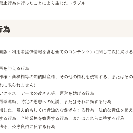
禁止行為を行ったことにより生じたトラブル
行為
図版・利用者提供情報を含む全てのコンテンツ）に関して次に掲げ
害を与える行為
作権・商標権等の知的財産権、その他の権利を侵害する、またはそ
れに限られません）
アクセス、データの改ざん等、運営を妨げる行為
選挙運動、特定の思想への勧誘、またはそれに類する行為
用した、暴力的もしくは脅迫的な要求をする行為、法的な責任を超
する行為、当社業務を妨害する行為、またはこれらに準ずる行為
法令、公序良俗に反する行為