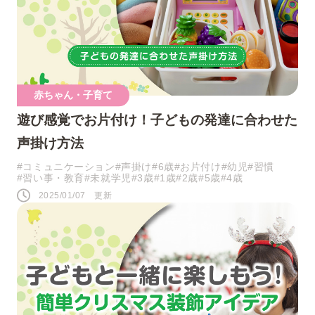
赤ちゃん・子育て
遊び感覚でお片付け！子どもの発達に合わせた
声掛け方法
#コミュニケーション
#声掛け
#6歳
#お片付け
#幼児
#習慣
#習い事・教育
#未就学児
#3歳
#1歳
#2歳
#5歳
#4歳
2025/01/07 更新