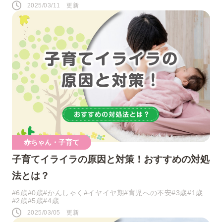
2025/03/11 更新
赤ちゃん・子育て
子育てイライラの原因と対策！おすすめの対処
法とは？
#6歳
#0歳
#かんしゃく
#イヤイヤ期
#育児への不安
#3歳
#1歳
#2歳
#5歳
#4歳
2025/03/05 更新