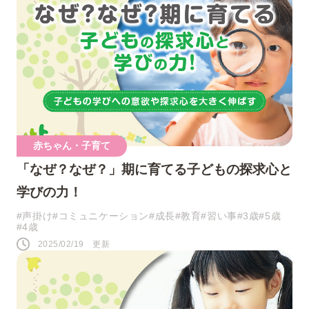
赤ちゃん・子育て
「なぜ？なぜ？」期に育てる子どもの探求心と
学びの力！
#声掛け
#コミュニケーション
#成長
#教育
#習い事
#3歳
#5歳
#4歳
2025/02/19 更新