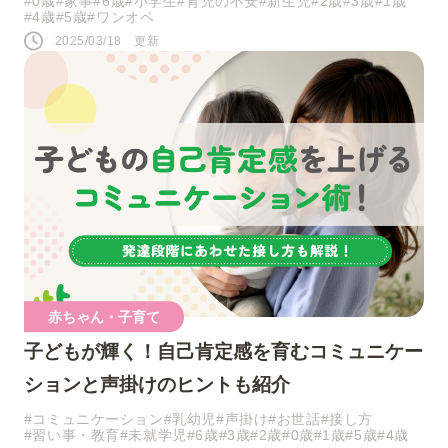
#0歳
#家事
#6歳
#小学生
#育児の不安
#新生児
#2歳
#3歳
#1歳
#4歳
#5歳
#ワンオペ
2025/03/18 更新
赤ちゃん・子育て
子どもが輝く！自己肯定感を育むコミュニケー
ションと声掛けのヒントも紹介
#コミュニケーション
#乳幼児
#声掛け
#お世話
#接し方
#習い事・教育
#未就学児
#6歳
#3歳
#2歳
#0歳
#1歳
#5歳
#4歳