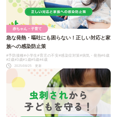
ツイート
赤ちゃん・子育て
シェア
急な発熱・嘔吐にも困らない！正しい対応と家
族への感染防止策
LINE
#予防接種
#小学生
#育児の不安
#感染症対策
#病気・発熱
#6歳
#2歳
#3歳
#1歳
#5歳
#4歳
2025/08/25 更新