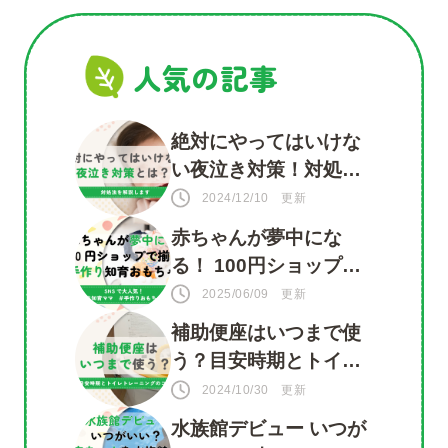
ゲ
ー
人気の記事
シ
ョ
絶対にやってはいけな
ン
い夜泣き対策！対処法
を知って赤ちゃんもマ
2024/12/10 更新
マも安心
赤ちゃんが夢中にな
る！ 100円ショップで
揃う 手づくり知育おも
2025/06/09 更新
ちゃ
補助便座はいつまで使
う？目安時期とトイレ
トレーニングのコツ
2024/10/30 更新
水族館デビュー いつが