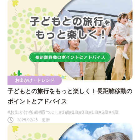
お出かけ・トレンド
子どもとの旅行をもっと楽しく！長距離移動の
ポイントとアドバイス
#お出かけ
#6歳
#暇つぶし
#3歳
#2歳
#0歳
#1歳
#5歳
#4歳
2025/02/25 更新