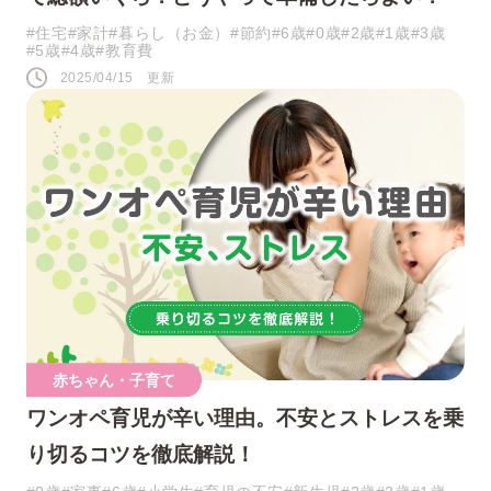
#住宅
#家計
#暮らし（お金）
#節約
#6歳
#0歳
#2歳
#1歳
#3歳
#5歳
#4歳
#教育費
2025/04/15 更新
赤ちゃん・子育て
ワンオペ育児が辛い理由。不安とストレスを乗
り切るコツを徹底解説！