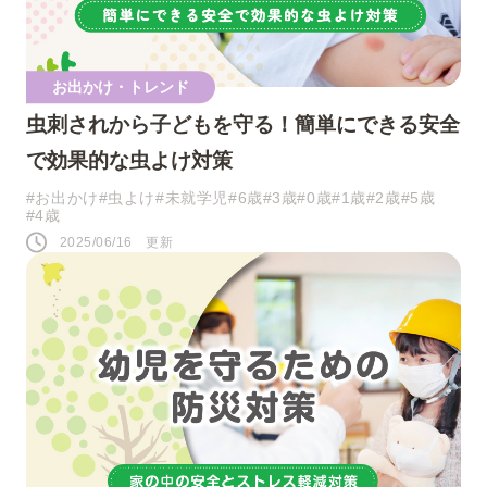
お出かけ・トレンド
虫刺されから子どもを守る！簡単にできる安全
で効果的な虫よけ対策
#お出かけ
#虫よけ
#未就学児
#6歳
#3歳
#0歳
#1歳
#2歳
#5歳
#4歳
2025/06/16 更新