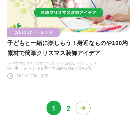
お出かけ・トレンド
子どもと一緒に楽しもう！身近なものや100均
素材で簡単クリスマス装飾アイデア
#小学生
#クリスマス
#おうち遊び
#インテリア
#行事・イベント
#遊び
#3歳
#5歳
#4歳
#6歳
2024/12/03 更新
投
1
2
稿
ナ
ビ