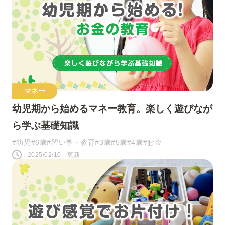
マネー
幼児期から始めるマネー教育。楽しく遊びなが
ら学ぶ基礎知識
#幼児
#6歳
#習い事・教育
#3歳
#5歳
#4歳
#お金
2025/02/10 更新