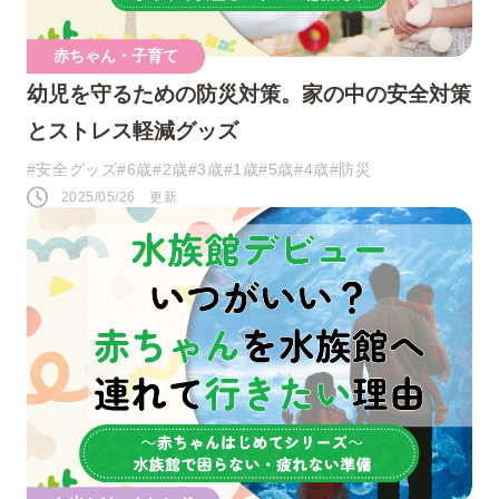
赤ちゃん・子育て
幼児を守るための防災対策。家の中の安全対策
とストレス軽減グッズ
#安全グッズ
#6歳
#2歳
#3歳
#1歳
#5歳
#4歳
#防災
2025/05/26 更新