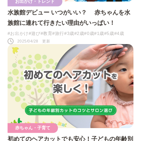
お出かけ・トレンド
水族館デビュー いつがいい？ 赤ちゃんを水
族館に連れて行きたい理由がいっぱい！
#お出かけ
#遊び
#教育
#旅行
#3歳
#2歳
#0歳
#1歳
#5歳
#4歳
2025/04/28 更新
赤ちゃん・子育て
初めてのヘアカットでも安心！子どもの年齢別