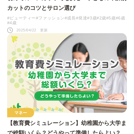
カットのコツとサロン選び
#ビューティー
#ファッション
#成長
#発達
#3歳
#2歳
#5歳
#6歳
#4歳
2025/04/22 更新
マネー
【教育費シミュレーション】幼稚園から大学ま
で総額いくら？どうやって準備したらよい？