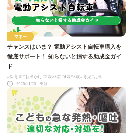
人気のキーワード
マネー
チャンスはいま？ 電動アシスト自転車購入を
#0歳
#接し方
#悩み
#寝かしつけ
徹底サポート！ 知らないと損する助成金ガイ
#1歳
#行事・イベント
#赤ちゃん
ド
#育児の不安
#お祝い
#お世話
#保育園
#お出かけ
#2歳
#3歳
#4歳
#5歳
#育児
#お金
2025/11/25 更新
#おうち遊び
#コミュニケーション
#パパ
#夜泣き
SNS
このページをシェアする