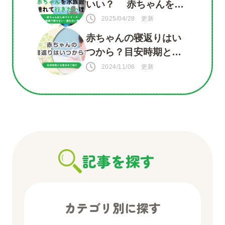
いい？ 赤ちゃんを水
族館に連れて行きたい
2025/04/28 更新
理由がいっぱい！
赤ちゃんの寝返りはい
つから？目安時期と注
意点をご紹介
2024/11/06 更新
記事を探す
カテゴリ別に探す