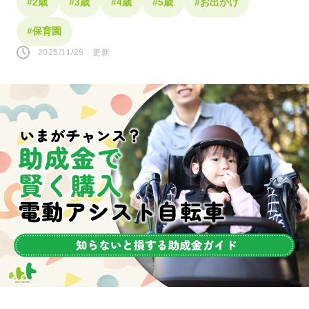
#2歳
#3歳
#4歳
#5歳
#お出かけ
#保育園
2025/11/25 更新
人気のキーワード
#0歳
#接し方
#悩み
#寝かしつけ
#1歳
#行事・イベント
#赤ちゃん
#育児の不安
#お祝い
#お世話
#おうち遊び
#コミュニケーション
#パパ
#夜泣き
SNS
このページをシェアする