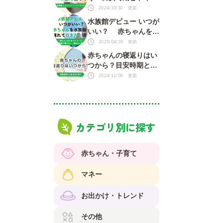
トレーニングのコツ
2024/10/30 更新
水族館デビュー いつが
いい？ 赤ちゃんを水
族館に連れて行きたい
2025/04/28 更新
理由がいっぱい！
赤ちゃんの寝返りはい
つから？目安時期と注
意点をご紹介
2024/11/06 更新
カテゴリ別に探す
赤ちゃん・子育て
マネー
お出かけ・トレンド
その他