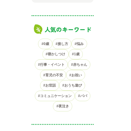
人気のキーワード
#0歳
#接し方
#悩み
#寝かしつけ
#1歳
#行事・イベント
#赤ちゃん
#育児の不安
#お祝い
#お世話
#おうち遊び
#コミュニケーション
#パパ
#夜泣き