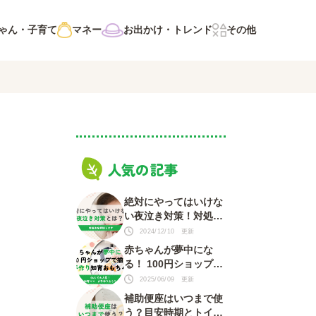
ゃん・子育て
マネー
お出かけ・トレンド
その他
人気の記事
絶対にやってはいけな
い夜泣き対策！対処法
を知って赤ちゃんもマ
2024/12/10 更新
マも安心
赤ちゃんが夢中にな
る！ 100円ショップで
揃う 手づくり知育おも
2025/06/09 更新
ちゃ
補助便座はいつまで使
う？目安時期とトイレ