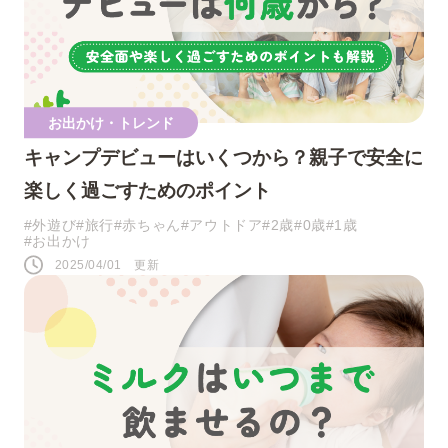
人気のキーワード
お出かけ・トレンド
キャンプデビューはいくつから？親子で安全に
#0歳
#接し方
#悩み
#寝かしつけ
楽しく過ごすためのポイント
#1歳
#行事・イベント
#赤ちゃん
#外遊び
#旅行
#赤ちゃん
#アウトドア
#2歳
#0歳
#1歳
#お出かけ
#育児の不安
#お祝い
#お世話
2025/04/01 更新
#おうち遊び
#コミュニケーション
#パパ
#夜泣き
SNS
このページをシェアする