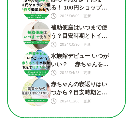
る！ 100円ショップで
揃う 手づくり知育おも
2025/06/09 更新
ちゃ
補助便座はいつまで使
う？目安時期とトイレ
トレーニングのコツ
2024/10/30 更新
水族館デビュー いつが
いい？ 赤ちゃんを水
族館に連れて行きたい
2025/04/28 更新
理由がいっぱい！
赤ちゃんの寝返りはい
つから？目安時期と注
意点をご紹介
2024/11/06 更新