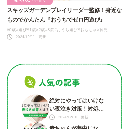
赤ちゃん・子育て
スキッズガーデンプレイリーダー監修！身近な
ものでかんたん『おうちでゼロ円遊び』
#0歳
#遊び
#1歳
#2歳
#3歳
#おうち遊び
#おもちゃ
#育児
2024/10/11 更新
人気の記事
絶対にやってはいけな
い夜泣き対策！対処法
を知って赤ちゃんもマ
2024/12/10 更新
マも安心
赤ちゃんが夢中にな