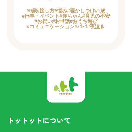
#0歳
#接し方
#悩み
#寝かしつけ
#1歳
#行事・イベント
#赤ちゃん
#育児の不安
#お祝い
#お世話
#おうち遊び
#コミュニケーション
#パパ
#夜泣き
トットットについて