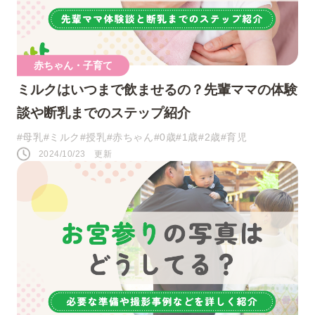
ツイート
赤ちゃん・子育て
シェア
ミルクはいつまで飲ませるの？先輩ママの体験
談や断乳までのステップ紹介
LINE
#母乳
#ミルク
#授乳
#赤ちゃん
#0歳
#1歳
#2歳
#育児
2024/10/23 更新