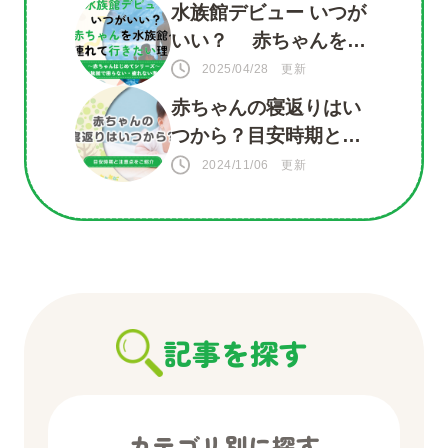
水族館デビュー いつが
いい？ 赤ちゃんを水
族館に連れて行きたい
2025/04/28 更新
理由がいっぱい！
赤ちゃんの寝返りはい
つから？目安時期と注
意点をご紹介
2024/11/06 更新
記事を探す
カテゴリ別に探す