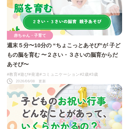
人気のキーワード
赤ちゃん・子育て
週末５分〜10分の “ちょこっとあそび”が 子ど
#0歳
#接し方
#悩み
#寝かしつけ
もの脳を育む 〜２さい・３さいの脳育からだ
#1歳
#行事・イベント
#赤ちゃん
あそび〜
#育児の不安
#お祝い
#お世話
#教育
#遊び
#発達
#コミュニケーション
#2歳
#3歳
2026/06/08 更新
#おうち遊び
#コミュニケーション
#パパ
#夜泣き
SNS
このページをシェアする