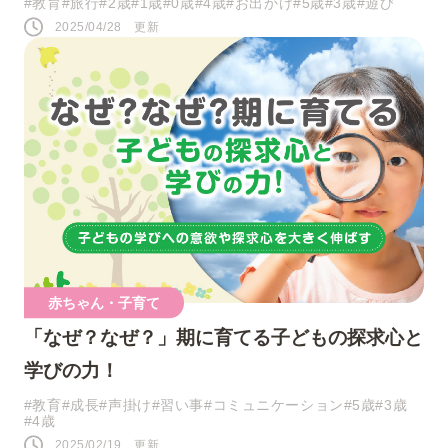
#教育
#旅行
#2歳
#1歳
#0歳
#4歳
#お出かけ
#5歳
#3歳
#遊び
2025/04/28 更新
赤ちゃん・子育て
「なぜ？なぜ？」期に育てる子どもの探求心と
学びの力！
#教育
#成長
#声掛け
#習い事
#コミュニケーション
#5歳
#3歳
#4歳
2025/02/19 更新