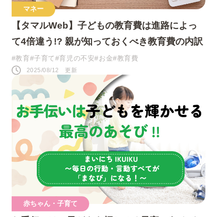
マネー
【タマルWeb】子どもの教育費は進路によっ
て4倍違う!? 親が知っておくべき教育費の内訳
#教育
#子育て
#育児の不安
#お金
#教育費
2025/08/12 更新
赤ちゃん・子育て