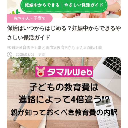
赤ちゃん・子育て
保活はいつからはじめる？妊娠中からできるや
さしい保活ガイド
#0歳
#保育園
#仕事と両立
#教育
#赤ちゃん
#2歳
#1歳
2026/03/02 更新