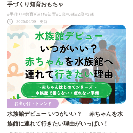
手づくり知育おもちゃ
#手作り
#教育
#遊び
#知育
#1歳
#0歳
#2歳
#3歳
2025/06/09 更新
お出かけ・トレンド
水族館デビュー いつがいい？ 赤ちゃんを水
族館に連れて行きたい理由がいっぱい！