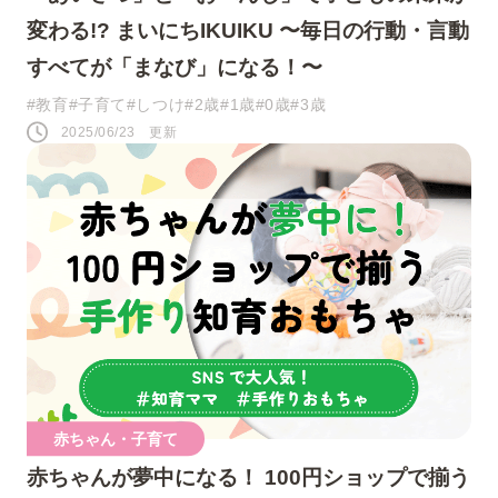
変わる!? まいにちIKUIKU 〜毎日の行動・言動
すべてが「まなび」になる！〜
#教育
#子育て
#しつけ
#2歳
#1歳
#0歳
#3歳
2025/06/23 更新
赤ちゃん・子育て
赤ちゃんが夢中になる！ 100円ショップで揃う