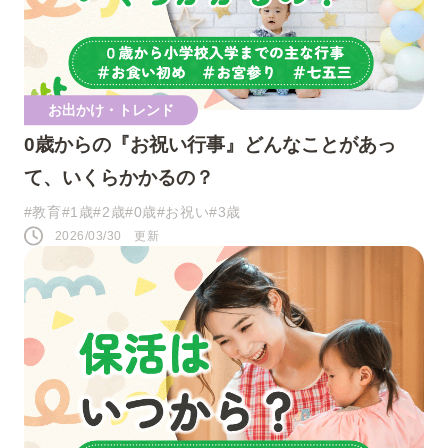
ツイート
お出かけ・トレンド
シェア
0歳からの『お祝い行事』どんなことがあっ
て、いくらかかるの？
LINE
#教育
#1歳
#2歳
#0歳
#お祝い
#3歳
2026/03/30 更新