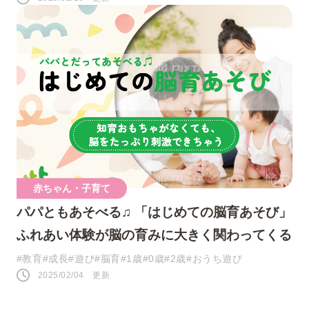
赤ちゃん・子育て
パパともあそべる♫ 「はじめての脳育あそび」
ふれあい体験が脳の育みに大きく関わってくる
#教育
#成長
#遊び
#脳育
#1歳
#0歳
#2歳
#おうち遊び
2025/02/04 更新