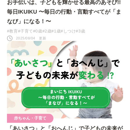
お手伝いは、子どもを輝かせる最高のあそび!!
毎日IKUIKU 〜毎日の行動・言動すべてが「ま
なび」になる！〜
#教育
#子育て
#0歳
#2歳
#1歳
#しつけ
#3歳
2025/08/04 更新
赤ちゃん・子育て
「あいさつ」と「おへんじ」で子どもの未来が