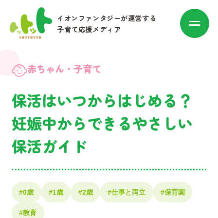
イオンファンタジーが運営する
子育て応援メディア
赤ちゃん・子育て
保活はいつからはじめる？
カテゴリ別に探す
妊娠中からできるやさしい
保活ガイド
赤ちゃん・子育て
マネー
お出かけ・トレンド
#0歳
#1歳
#2歳
#仕事と両立
#保育園
#教育
その他