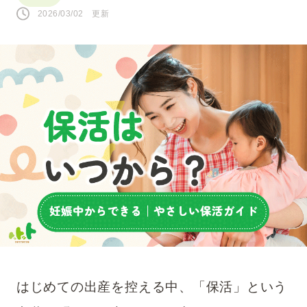
2026/03/02 更新
人気のキーワード
#0歳
#接し方
#悩み
#寝かしつけ
#1歳
#行事・イベント
#赤ちゃん
#育児の不安
#お祝い
#お世話
#おうち遊び
#コミュニケーション
#パパ
#夜泣き
SNS
はじめての出産を控える中、「保活」という
このページをシェアする