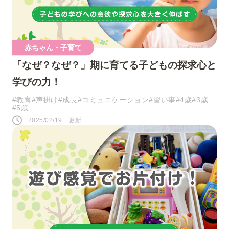
ツイート
赤ちゃん・子育て
シェア
「なぜ？なぜ？」期に育てる子どもの探求心と
学びの力！
LINE
#教育
#声掛け
#成長
#コミュニケーション
#習い事
#4歳
#3歳
#5歳
2025/02/19 更新