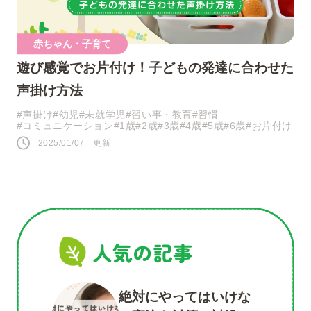
赤ちゃん・子育て
遊び感覚でお片付け！子どもの発達に合わせた
声掛け方法
#声掛け
#幼児
#未就学児
#習い事・教育
#習慣
#コミュニケーション
#1歳
#2歳
#3歳
#4歳
#5歳
#6歳
#お片付け
2025/01/07 更新
人気の記事
絶対にやってはいけな