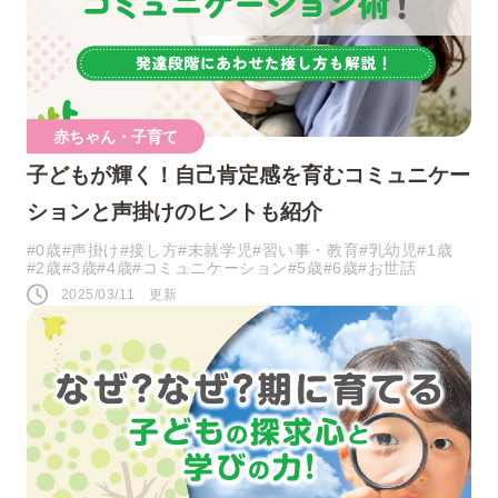
人気のキーワード
赤ちゃん・子育て
子どもが輝く！自己肯定感を育むコミュニケー
#0歳
#接し方
#悩み
#寝かしつけ
ションと声掛けのヒントも紹介
#1歳
#行事・イベント
#赤ちゃん
#0歳
#声掛け
#接し方
#未就学児
#習い事・教育
#乳幼児
#1歳
#2歳
#3歳
#4歳
#コミュニケーション
#5歳
#6歳
#お世話
#育児の不安
#お祝い
#お世話
2025/03/11 更新
#おうち遊び
#コミュニケーション
#パパ
#夜泣き
SNS
このページをシェアする