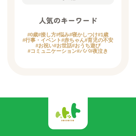
人気のキーワード
#0歳
#接し方
#悩み
#寝かしつけ
#1歳
#行事・イベント
#赤ちゃん
#育児の不安
#お祝い
#お世話
#おうち遊び
#コミュニケーション
#パパ
#夜泣き