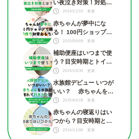
い夜泣き対策！対処法
を知って赤ちゃんもマ
2024/12/10 更新
マも安心
赤ちゃんが夢中にな
る！ 100円ショップで
揃う 手づくり知育おも
2025/06/09 更新
ちゃ
補助便座はいつまで使
う？目安時期とトイレ
トレーニングのコツ
2024/10/30 更新
水族館デビュー いつが
いい？ 赤ちゃんを水
族館に連れて行きたい
2025/04/28 更新
理由がいっぱい！
赤ちゃんの寝返りはい
つから？目安時期と注
意点をご紹介
2024/11/06 更新