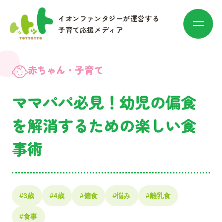
イオンファンタジーが運営する
子育て応援メディア
赤ちゃん・子育て
ママパパ必見！幼児の偏食
カテゴリ別に探す
を解消するための楽しい食
事術
赤ちゃん・子育て
マネー
お出かけ・トレンド
#3歳
#4歳
#偏食
#悩み
#離乳食
#食事
その他