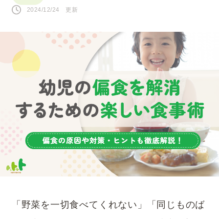
2024/12/24 更新
人気のキーワード
#0歳
#接し方
#悩み
#寝かしつけ
#1歳
#行事・イベント
#赤ちゃん
#育児の不安
#お祝い
#お世話
#おうち遊び
#コミュニケーション
#パパ
#夜泣き
SNS
「野菜を一切食べてくれない」「同じものば
このページをシェアする