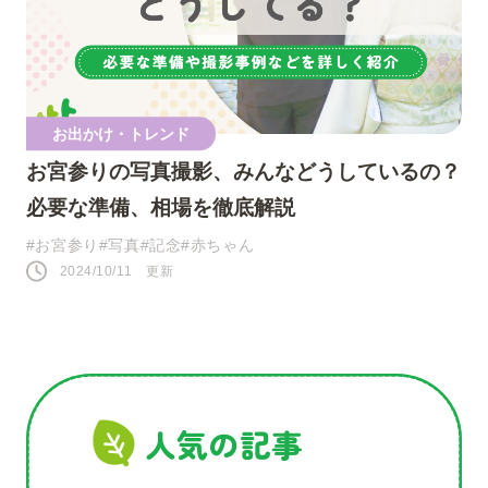
人気のキーワード
お出かけ・トレンド
お宮参りの写真撮影、みんなどうしているの？
#0歳
#接し方
#悩み
#寝かしつけ
必要な準備、相場を徹底解説
#1歳
#行事・イベント
#赤ちゃん
#お宮参り
#写真
#記念
#赤ちゃん
2024/10/11 更新
#育児の不安
#お祝い
#お世話
#おうち遊び
#コミュニケーション
#パパ
#夜泣き
人気の記事
SNS
このページをシェアする