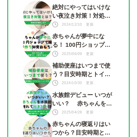
絶対にやってはいけな
い夜泣き対策！対処法
ツイート
を知って赤ちゃんもマ
2024/12/10 更新
マも安心
赤ちゃんが夢中にな
シェア
る！ 100円ショップで
揃う 手づくり知育おも
LINE
2025/06/09 更新
ちゃ
補助便座はいつまで使
う？目安時期とトイレ
トレーニングのコツ
2024/10/30 更新
水族館デビュー いつが
いい？ 赤ちゃんを水
族館に連れて行きたい
2025/04/28 更新
理由がいっぱい！
赤ちゃんの寝返りはい
つから？目安時期と注