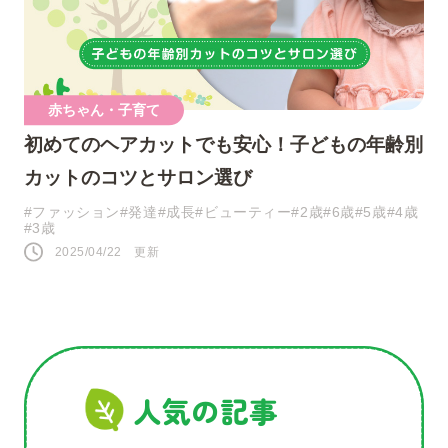
ツイート
赤ちゃん・子育て
シェア
初めてのヘアカットでも安心！子どもの年齢別
カットのコツとサロン選び
LINE
#ファッション
#発達
#成長
#ビューティー
#2歳
#6歳
#5歳
#4歳
#3歳
2025/04/22 更新
人気の記事