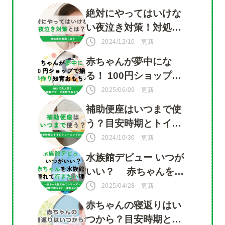
絶対にやってはいけな
い夜泣き対策！対処法
を知って赤ちゃんもマ
2024/12/10 更新
マも安心
赤ちゃんが夢中にな
る！ 100円ショップで
揃う 手づくり知育おも
2025/06/09 更新
ちゃ
補助便座はいつまで使
う？目安時期とトイレ
トレーニングのコツ
2024/10/30 更新
水族館デビュー いつが
いい？ 赤ちゃんを水
族館に連れて行きたい
2025/04/28 更新
理由がいっぱい！
赤ちゃんの寝返りはい
つから？目安時期と注