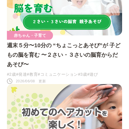
人気のキーワード
赤ちゃん・子育て
週末５分〜10分の “ちょこっとあそび”が 子ど
#0歳
#接し方
#悩み
#寝かしつけ
もの脳を育む 〜２さい・３さいの脳育からだ
#1歳
#行事・イベント
#赤ちゃん
あそび〜
#育児の不安
#お祝い
#お世話
#2歳
#発達
#教育
#コミュニケーション
#3歳
#遊び
2026/06/08 更新
#おうち遊び
#コミュニケーション
#パパ
#夜泣き
SNS
このページをシェアする