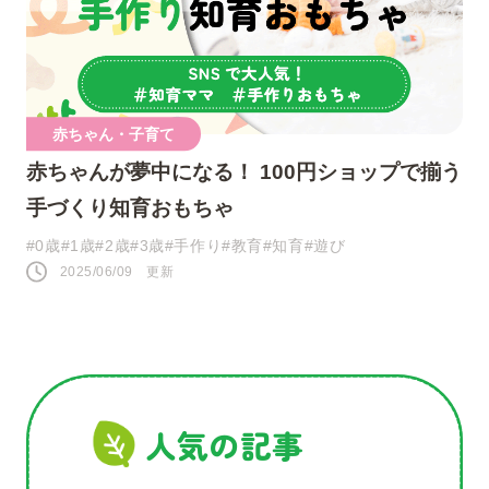
人気のキーワード
赤ちゃん・子育て
赤ちゃんが夢中になる！ 100円ショップで揃う
#0歳
#接し方
#悩み
#寝かしつけ
手づくり知育おもちゃ
#1歳
#行事・イベント
#赤ちゃん
#0歳
#1歳
#2歳
#3歳
#手作り
#教育
#知育
#遊び
2025/06/09 更新
#育児の不安
#お祝い
#お世話
#おうち遊び
#コミュニケーション
#パパ
#夜泣き
人気の記事
SNS
このページをシェアする