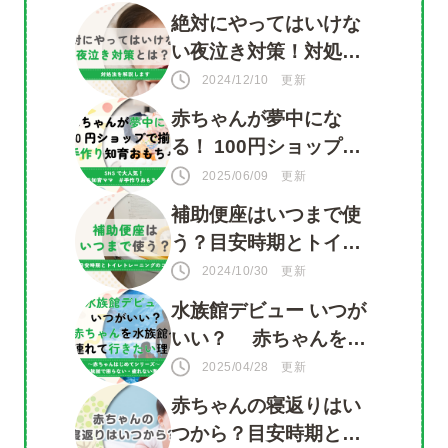
絶対にやってはいけな
い夜泣き対策！対処法
ツイート
を知って赤ちゃんもマ
2024/12/10 更新
マも安心
赤ちゃんが夢中にな
シェア
る！ 100円ショップで
揃う 手づくり知育おも
LINE
2025/06/09 更新
ちゃ
補助便座はいつまで使
う？目安時期とトイレ
トレーニングのコツ
2024/10/30 更新
水族館デビュー いつが
いい？ 赤ちゃんを水
族館に連れて行きたい
2025/04/28 更新
理由がいっぱい！
赤ちゃんの寝返りはい
つから？目安時期と注