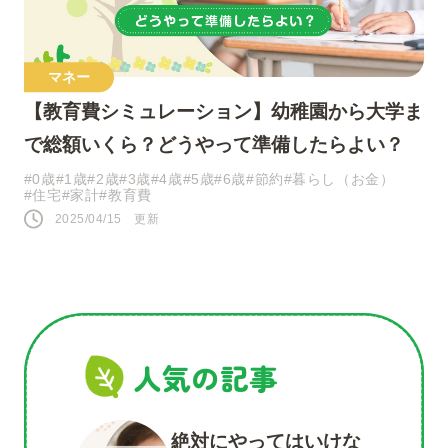
ツイート
マネー
【教育費シミュレーション】幼稚園から大学ま
シェア
で総額いくら？どうやって準備したらよい？
LINE
#0歳
#1歳
#2歳
#3歳
#4歳
#5歳
#6歳
#節約
#暮らし（お金）
#住宅
#家計
#教育費
2025/04/15 更新
人気の記事
絶対にやってはいけな