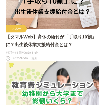
人気のキーワード
マネー
【タマルWeb】育休の給付が「手取り10割」
#0歳
#接し方
#悩み
#寝かしつけ
に？出生後休業支援給付金とは？
#1歳
#行事・イベント
#赤ちゃん
#家計
#1歳
#0歳
#お金
2025/10/07 更新
#育児の不安
#お祝い
#お世話
#おうち遊び
#コミュニケーション
#パパ
#夜泣き
SNS
このページをシェアする