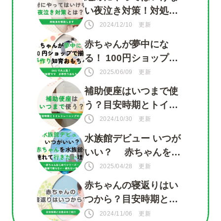
い夜泣き対策！対処法
を知って赤ちゃんもマ
2024/12/10 更新
マも安心
赤ちゃんが夢中にな
る！ 100円ショップで
揃う 手づくり知育おも
2025/06/09 更新
ちゃ
補助便座はいつまで使
う？目安時期とトイレ
トレーニングのコツ
2024/10/30 更新
水族館デビュー いつが
いい？ 赤ちゃんを水
族館に連れて行きたい
2025/04/28 更新
理由がいっぱい！
赤ちゃんの寝返りはい
つから？目安時期と注
意点をご紹介
2024/11/06 更新