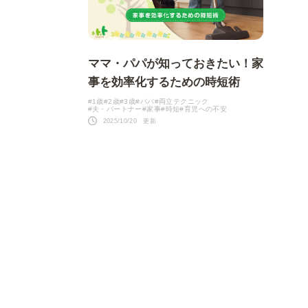
その他
ママ・パパが知っておきたい！家
事を効率化するための時短術
#1歳
#2歳
#3歳
#パパ
#両立テクニック
#夫・パートナー
#家事
#時短
#育児への不安
2025/10/20 更新