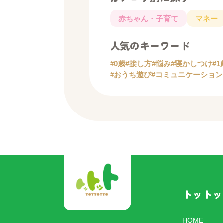
赤ちゃん・子育て
マネー
人気のキーワード
#0歳
#接し方
#悩み
#寝かしつけ
#1
#おうち遊び
#コミュニケーション
トットッ
HOME