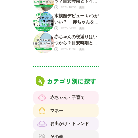
う？目安時期とトイレ
トレーニングのコツ
2024/10/30 更新
水族館デビュー いつが
いい？ 赤ちゃんを水
族館に連れて行きたい
2025/04/28 更新
理由がいっぱい！
赤ちゃんの寝返りはい
つから？目安時期と注
意点をご紹介
2024/11/06 更新
カテゴリ別に探す
赤ちゃん・子育て
マネー
お出かけ・トレンド
その他