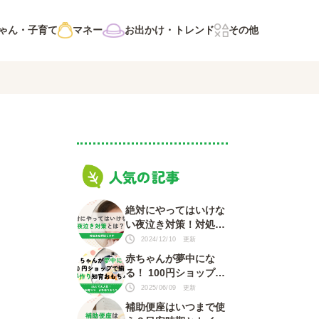
ゃん・子育て
マネー
お出かけ・トレンド
その他
人気の記事
絶対にやってはいけな
い夜泣き対策！対処法
を知って赤ちゃんもマ
2024/12/10 更新
マも安心
赤ちゃんが夢中にな
る！ 100円ショップで
揃う 手づくり知育おも
2025/06/09 更新
ちゃ
補助便座はいつまで使