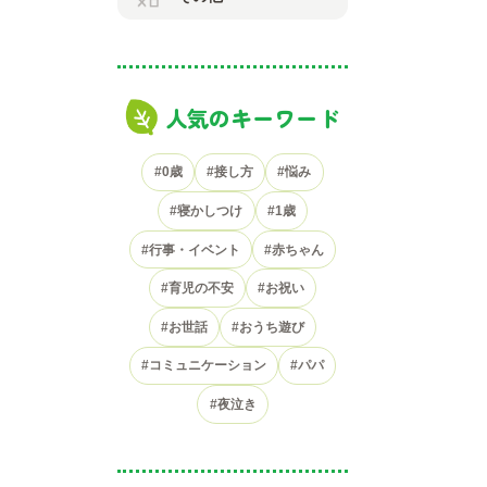
人気のキーワード
#0歳
#接し方
#悩み
#寝かしつけ
#1歳
#行事・イベント
#赤ちゃん
#育児の不安
#お祝い
#お世話
#おうち遊び
#コミュニケーション
#パパ
#夜泣き