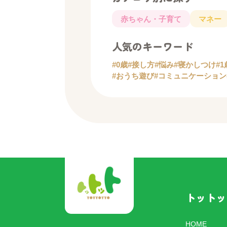
赤ちゃん・子育て
マネー
人気のキーワード
#0歳
#接し方
#悩み
#寝かしつけ
#1
#おうち遊び
#コミュニケーション
トットッ
HOME