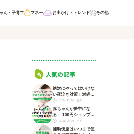
ゃん・子育て
マネー
お出かけ・トレンド
その他
人気の記事
絶対にやってはいけな
い夜泣き対策！対処法
を知って赤ちゃんもマ
2024/12/10 更新
マも安心
赤ちゃんが夢中にな
る！ 100円ショップで
揃う 手づくり知育おも
2025/06/09 更新
ちゃ
補助便座はいつまで使