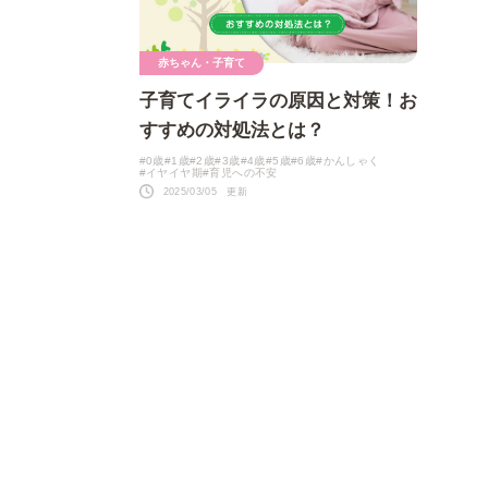
赤ちゃん・子育て
子育てイライラの原因と対策！お
すすめの対処法とは？
#0歳
#1歳
#2歳
#3歳
#4歳
#5歳
#6歳
#かんしゃく
#イヤイヤ期
#育児への不安
2025/03/05 更新