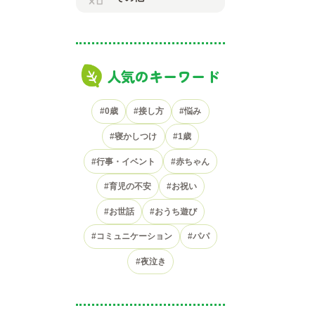
人気のキーワード
#0歳
#接し方
#悩み
#寝かしつけ
#1歳
#行事・イベント
#赤ちゃん
#育児の不安
#お祝い
#お世話
#おうち遊び
#コミュニケーション
#パパ
#夜泣き