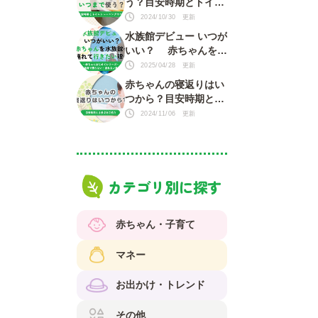
う？目安時期とトイレ
トレーニングのコツ
2024/10/30 更新
水族館デビュー いつが
いい？ 赤ちゃんを水
族館に連れて行きたい
2025/04/28 更新
理由がいっぱい！
赤ちゃんの寝返りはい
つから？目安時期と注
意点をご紹介
2024/11/06 更新
カテゴリ別に探す
赤ちゃん・子育て
マネー
お出かけ・トレンド
その他