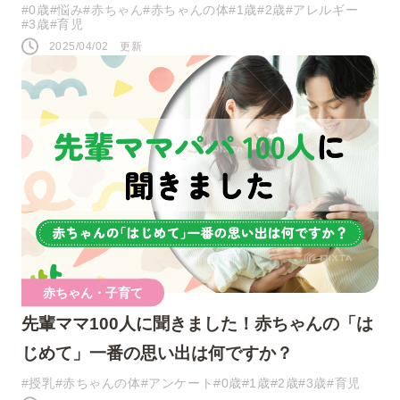
#0歳
#悩み
#赤ちゃん
#赤ちゃんの体
#1歳
#2歳
#アレルギー
#3歳
#育児
2025/04/02 更新
赤ちゃん・子育て
先輩ママ100人に聞きました！赤ちゃんの「は
じめて」一番の思い出は何ですか？
#授乳
#赤ちゃんの体
#アンケート
#0歳
#1歳
#2歳
#3歳
#育児