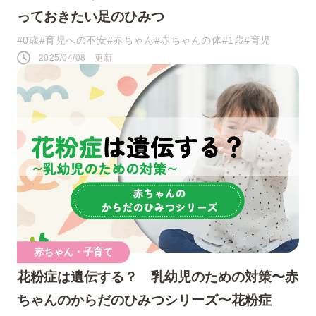
っておきたい足のひみつ
#0歳
#育児への不安
#赤ちゃん
#赤ちゃんの体
#1歳
#育児
2025/04/08 更新
赤ちゃん・子育て
花粉症は遺伝する？ 乳幼児のための対策〜赤
ちゃんのからだのひみつシリーズ〜花粉症