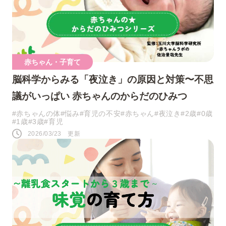
人気のキーワード
赤ちゃん・子育て
脳科学からみる「夜泣き」の原因と対策〜不思
#0歳
#接し方
#悩み
#寝かしつけ
議がいっぱい 赤ちゃんのからだのひみつ
#1歳
#行事・イベント
#赤ちゃん
#赤ちゃんの体
#悩み
#育児の不安
#赤ちゃん
#夜泣き
#2歳
#0歳
#1歳
#3歳
#育児
#育児の不安
#お祝い
#お世話
2026/03/23 更新
#おうち遊び
#コミュニケーション
#パパ
#夜泣き
SNS
このページをシェアする