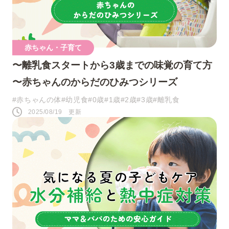
ツイート
赤ちゃん・子育て
シェア
〜離乳食スタートから3歳までの味覚の育て方
〜赤ちゃんのからだのひみつシリーズ
LINE
#赤ちゃんの体
#幼児食
#0歳
#1歳
#2歳
#3歳
#離乳食
2025/08/19 更新