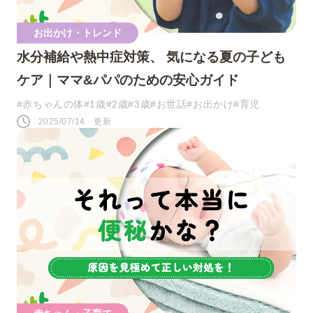
お出かけ・トレンド
水分補給や熱中症対策、 気になる夏の子ども
ケア｜ママ&パパのための安心ガイド
#赤ちゃんの体
#1歳
#2歳
#3歳
#お世話
#お出かけ
#育児
2025/07/14 更新