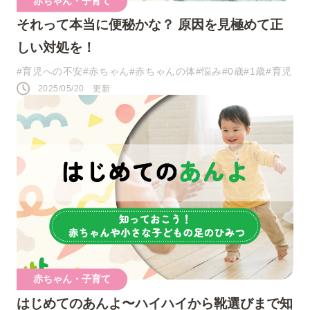
赤ちゃん・子育て
それって本当に便秘かな？ 原因を見極めて正
しい対処を！
#育児への不安
#赤ちゃん
#赤ちゃんの体
#悩み
#0歳
#1歳
#育児
2025/05/20 更新
赤ちゃん・子育て
はじめてのあんよ〜ハイハイから靴選びまで知