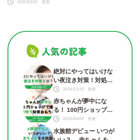
2025/03/25 更新
人気の記事
絶対にやってはいけな
い夜泣き対策！対処法
を知って赤ちゃんもマ
2024/12/10 更新
マも安心
赤ちゃんが夢中にな
る！ 100円ショップで
揃う 手づくり知育おも
2025/06/09 更新
ちゃ
水族館デビュー いつが
いい？ 赤ちゃんを水