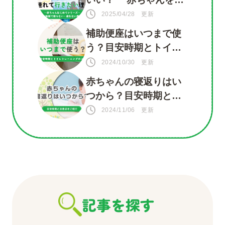
族館に連れて行きたい
2025/04/28 更新
理由がいっぱい！
補助便座はいつまで使
う？目安時期とトイレ
トレーニングのコツ
2024/10/30 更新
赤ちゃんの寝返りはい
つから？目安時期と注
意点をご紹介
2024/11/06 更新
記事を探す