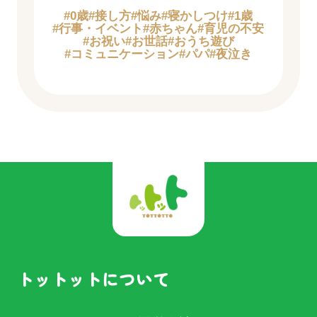
#0歳
#接し方
#悩み
#寝かしつけ
#1歳
#行事・イベント
#赤ちゃん
#育児の不安
#お祝い
#お世話
#おうち遊び
#コミュニケーション
#パパ
#夜泣き
トットットについて