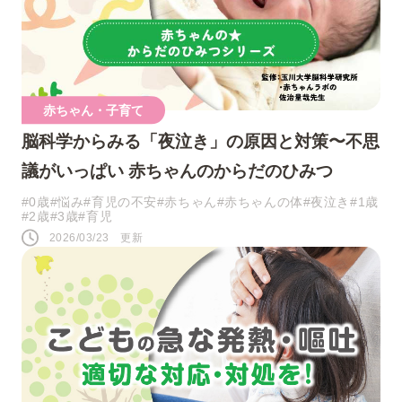
人気のキーワード
赤ちゃん・子育て
脳科学からみる「夜泣き」の原因と対策〜不思
#0歳
#接し方
#悩み
#寝かしつけ
議がいっぱい 赤ちゃんのからだのひみつ
#1歳
#行事・イベント
#赤ちゃん
#0歳
#悩み
#育児の不安
#赤ちゃん
#赤ちゃんの体
#夜泣き
#1歳
#2歳
#3歳
#育児
#育児の不安
#お祝い
#お世話
2026/03/23 更新
#おうち遊び
#コミュニケーション
#パパ
#夜泣き
SNS
このページをシェアする