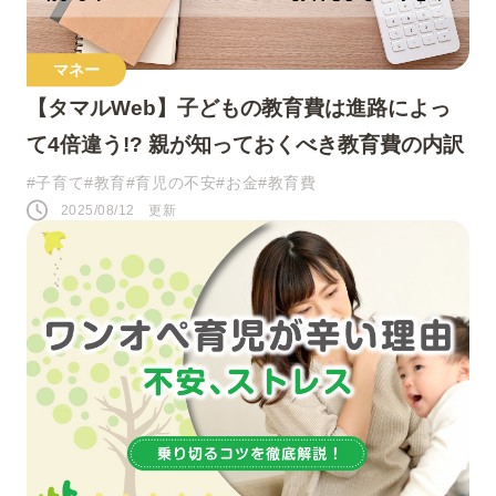
マネー
【タマルWeb】子どもの教育費は進路によっ
て4倍違う!? 親が知っておくべき教育費の内訳
#子育て
#教育
#育児の不安
#お金
#教育費
2025/08/12 更新