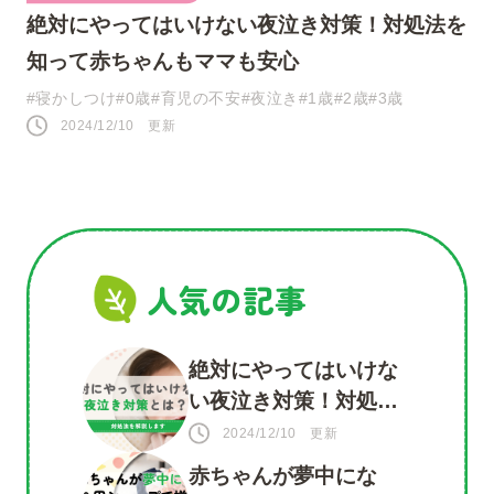
絶対にやってはいけない夜泣き対策！対処法を
知って赤ちゃんもママも安心
#寝かしつけ
#0歳
#育児の不安
#夜泣き
#1歳
#2歳
#3歳
2024/12/10 更新
人気の記事
絶対にやってはいけな
い夜泣き対策！対処法
を知って赤ちゃんもマ
2024/12/10 更新
マも安心
赤ちゃんが夢中にな