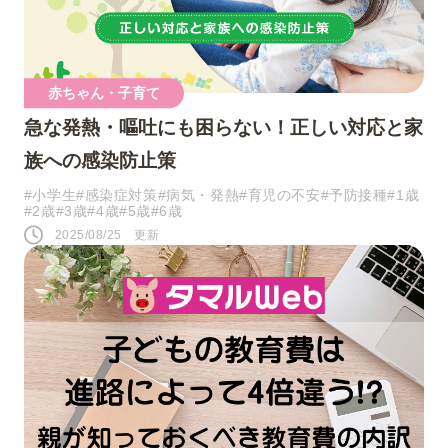
ツイート
赤ちゃん・子育て
シェア
急な発熱・嘔吐にも困らない！正しい対応と家
族への感染防止策
LINE
#小学生
#感染症対策
#病気・発熱
#育児の不安
#予防接種
#1歳
#2歳
#3歳
#4歳
#5歳
#6歳
2025/08/25 更新