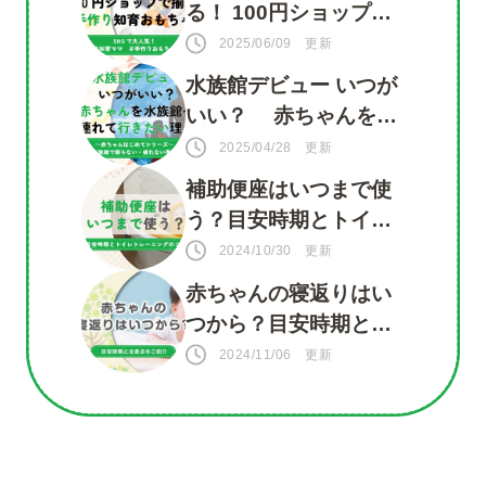
る！ 100円ショップで
揃う 手づくり知育おも
2025/06/09 更新
ちゃ
水族館デビュー いつが
いい？ 赤ちゃんを水
族館に連れて行きたい
2025/04/28 更新
理由がいっぱい！
補助便座はいつまで使
う？目安時期とトイレ
トレーニングのコツ
2024/10/30 更新
赤ちゃんの寝返りはい
つから？目安時期と注
意点をご紹介
2024/11/06 更新