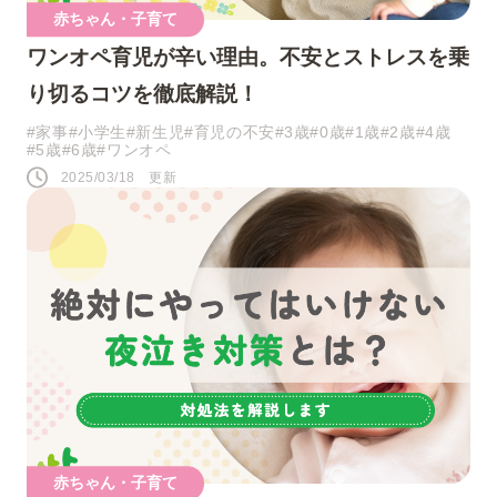
赤ちゃん・子育て
ワンオペ育児が辛い理由。不安とストレスを乗
り切るコツを徹底解説！
#家事
#小学生
#新生児
#育児の不安
#3歳
#0歳
#1歳
#2歳
#4歳
#5歳
#6歳
#ワンオペ
2025/03/18 更新
赤ちゃん・子育て