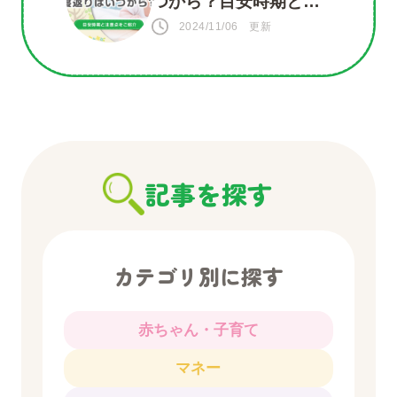
つから？目安時期と注
意点をご紹介
2024/11/06 更新
記事を探す
カテゴリ別に探す
赤ちゃん・子育て
マネー