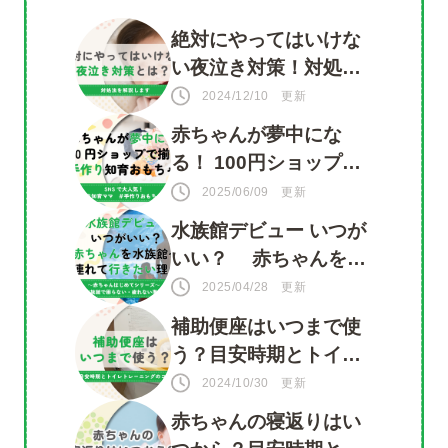
絶対にやってはいけな
い夜泣き対策！対処法
ツイート
を知って赤ちゃんもマ
2024/12/10 更新
シェア
マも安心
赤ちゃんが夢中にな
る！ 100円ショップで
LINE
揃う 手づくり知育おも
2025/06/09 更新
ちゃ
水族館デビュー いつが
いい？ 赤ちゃんを水
族館に連れて行きたい
2025/04/28 更新
理由がいっぱい！
補助便座はいつまで使
う？目安時期とトイレ
トレーニングのコツ
2024/10/30 更新
赤ちゃんの寝返りはい