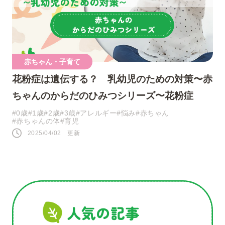
人気のキーワード
赤ちゃん・子育て
花粉症は遺伝する？ 乳幼児のための対策〜赤
#0歳
#接し方
#悩み
#寝かしつけ
ちゃんのからだのひみつシリーズ〜花粉症
#1歳
#行事・イベント
#赤ちゃん
#0歳
#1歳
#2歳
#3歳
#アレルギー
#悩み
#赤ちゃん
#赤ちゃんの体
#育児
#育児の不安
#お祝い
#お世話
2025/04/02 更新
#おうち遊び
#コミュニケーション
#パパ
#夜泣き
SNS
人気の記事
このページをシェアする