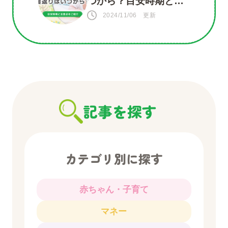
つから？目安時期と注
意点をご紹介
2024/11/06 更新
記事を探す
カテゴリ別に探す
赤ちゃん・子育て
マネー