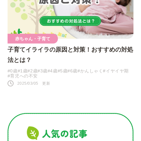
人気のキーワード
赤ちゃん・子育て
子育てイライラの原因と対策！おすすめの対処
#0歳
#接し方
#悩み
#寝かしつけ
法とは？
#1歳
#行事・イベント
#赤ちゃん
#0歳
#1歳
#2歳
#3歳
#4歳
#5歳
#6歳
#かんしゃく
#イヤイヤ期
#育児への不安
#育児の不安
#お祝い
#お世話
2025/03/05 更新
#おうち遊び
#コミュニケーション
#パパ
#夜泣き
SNS
人気の記事
このページをシェアする