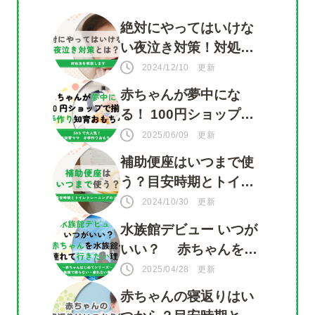
絶対にやってはいけな
い夜泣き対策！対処法
ツイート
を知って赤ちゃんもマ
2024/12/10 更新
シェア
マも安心
赤ちゃんが夢中にな
る！ 100円ショップで
LINE
揃う 手づくり知育おも
2025/06/09 更新
ちゃ
補助便座はいつまで使
う？目安時期とトイレ
トレーニングのコツ
2024/10/30 更新
水族館デビュー いつが
いい？ 赤ちゃんを水
族館に連れて行きたい
2025/04/28 更新
理由がいっぱい！
赤ちゃんの寝返りはい